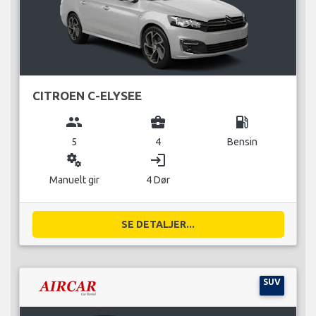
CITROEN C-ELYSEE
group
business_center
local_gas_station
5
4
Bensin
miscellaneous_services
login
Manuelt gir
4 Dør
SE DETALJER...
SUV