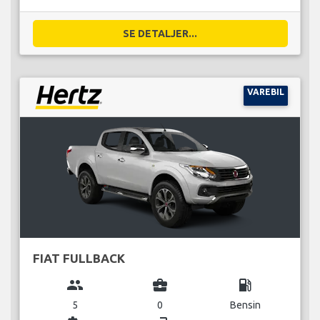
SE DETALJER...
VAREBIL
FIAT FULLBACK
group
business_center
local_gas_station
5
0
Bensin