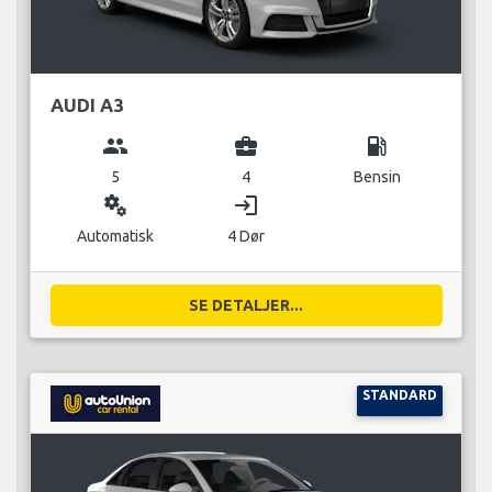
AUDI A3
group
business_center
local_gas_station
5
4
Bensin
miscellaneous_services
login
Automatisk
4 Dør
SE DETALJER...
STANDARD