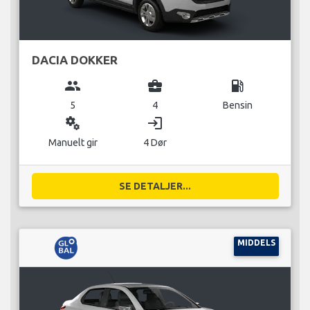
DACIA DOKKER
group
business_center
local_gas_station
5
4
Bensin
miscellaneous_services
login
Manuelt gir
4 Dør
SE DETALJER...
MIDDELS