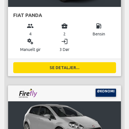
FIAT PANDA
group
business_center
local_gas_station
4
2
Bensin
miscellaneous_services
login
Manuelt gir
3 Dør
SE DETALJER...
ØKONOMI