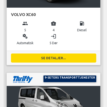
VOLVO XC60
group
business_center
local_gas_station
5
4
Diesel
miscellaneous_services
login
Automatisk
5 Dør
SE DETALJER...
9-SETERS TRANSPORTTJENESTER