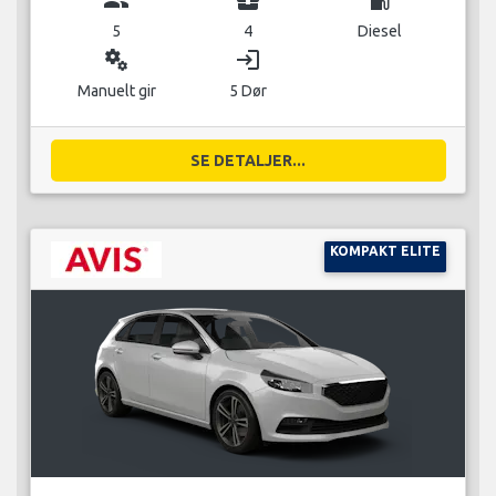
5
4
Diesel
miscellaneous_services
login
Manuelt gir
5 Dør
SE DETALJER...
KOMPAKT ELITE