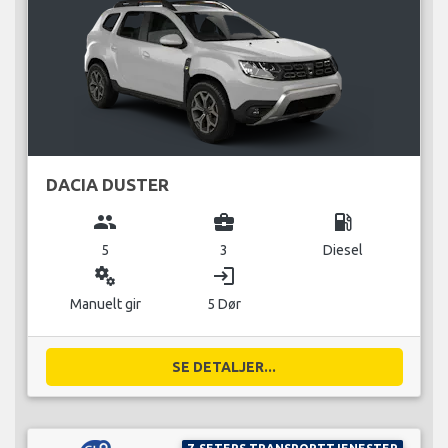
DACIA DUSTER
group
business_center
local_gas_station
5
3
Diesel
miscellaneous_services
login
Manuelt gir
5 Dør
SE DETALJER...