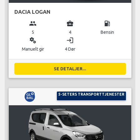
DACIA LOGAN
group
business_center
local_gas_station
5
4
Bensin
miscellaneous_services
login
Manuelt gir
4 Dør
SE DETALJER...
5-SETERS TRANSPORTTJENESTER