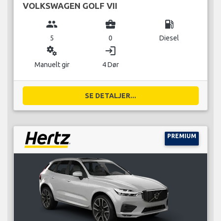
VOLKSWAGEN GOLF VII
group
business_center
local_gas_station
5
0
Diesel
miscellaneous_services
login
Manuelt gir
4 Dør
SE DETALJER...
PREMIUM