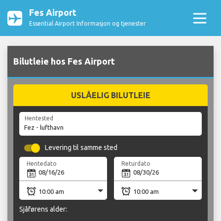
Fes Airport
Essential Airport Informasjon og tjenester
Bilutleie hos Fes Airport
USLÅELIG BILUTLEIE
Hentested
Levering til samme sted
Hentedato
Returdato
Sjåførens alder: