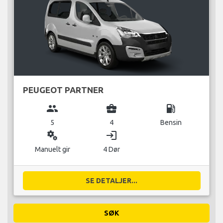
PEUGEOT PARTNER
group
business_center
local_gas_station
5
4
Bensin
miscellaneous_services
login
Manuelt gir
4 Dør
SE DETALJER...
SØK