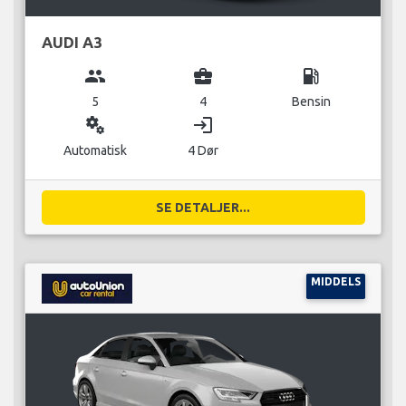
AUDI A3
group
business_center
local_gas_station
5
4
Bensin
miscellaneous_services
login
Automatisk
4 Dør
SE DETALJER...
MIDDELS