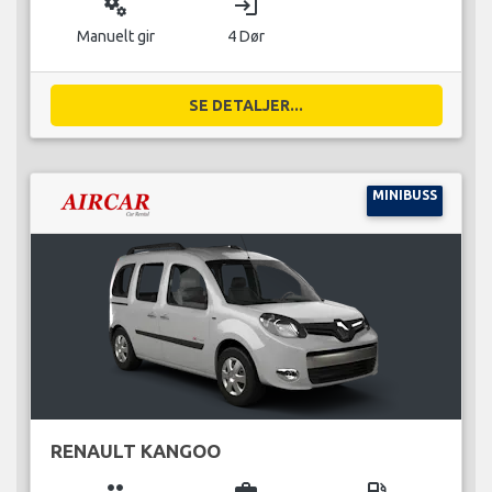
miscellaneous_services
login
Manuelt gir
4 Dør
SE DETALJER...
MINIBUSS
RENAULT KANGOO
group
business_center
local_gas_station