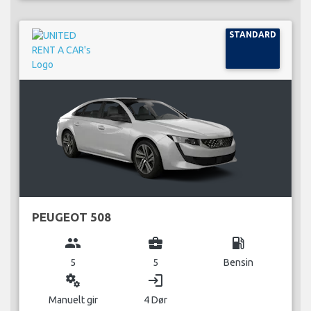
STANDARD
PEUGEOT 508
group
business_center
local_gas_station
5
5
Bensin
miscellaneous_services
login
Manuelt gir
4 Dør