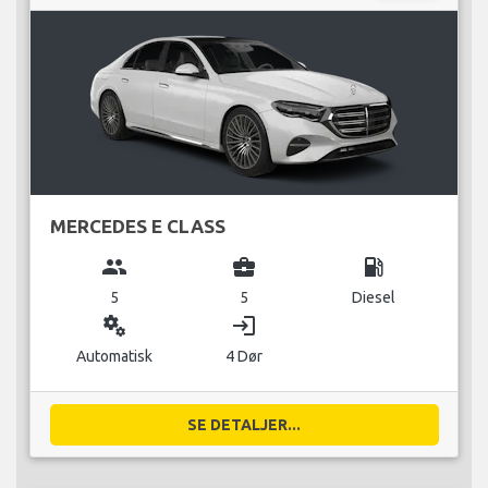
MERCEDES E CLASS
group
business_center
local_gas_station
5
5
Diesel
miscellaneous_services
login
Automatisk
4 Dør
SE DETALJER...