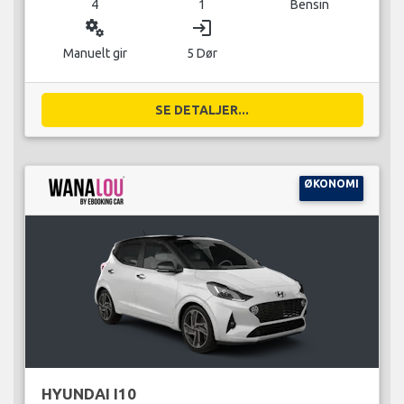
4
1
Bensin
miscellaneous_services
login
Manuelt gir
5 Dør
SE DETALJER...
ØKONOMI
HYUNDAI I10