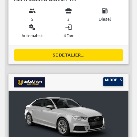
group
business_center
local_gas_station
5
3
Diesel
miscellaneous_services
login
Automatisk
4 Dør
SE DETALJER...
MIDDELS