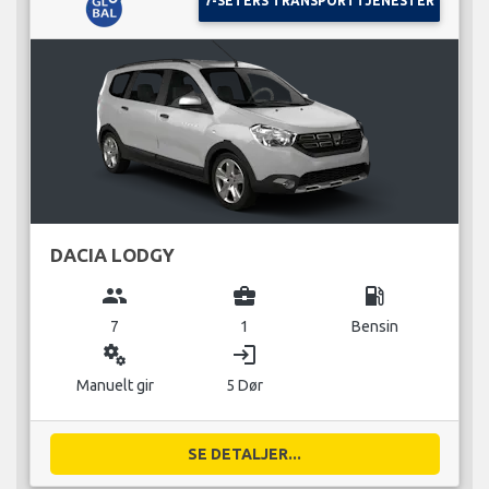
7-SETERS TRANSPORTTJENESTER
DACIA LODGY
group
business_center
local_gas_station
7
1
Bensin
miscellaneous_services
login
Manuelt gir
5 Dør
SE DETALJER...