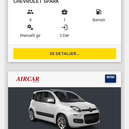
CHEVROLET SPARK
group
business_center
local_gas_station
4
1
Bensin
miscellaneous_services
login
Manuelt gir
5 Dør
SE DETALJER...
MINI