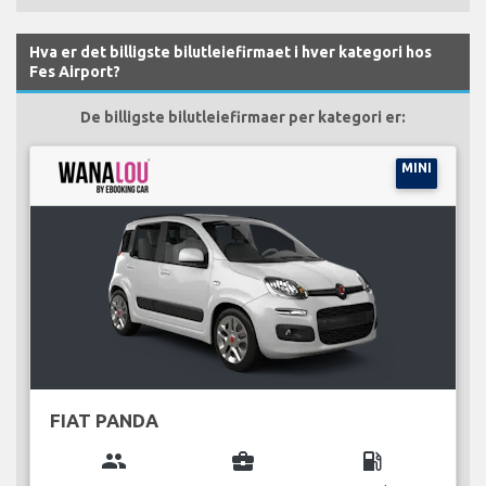
Hva er det billigste bilutleiefirmaet i hver kategori hos
Fes Airport?
De billigste bilutleiefirmaer per kategori er:
MINI
FIAT PANDA
group
business_center
local_gas_station