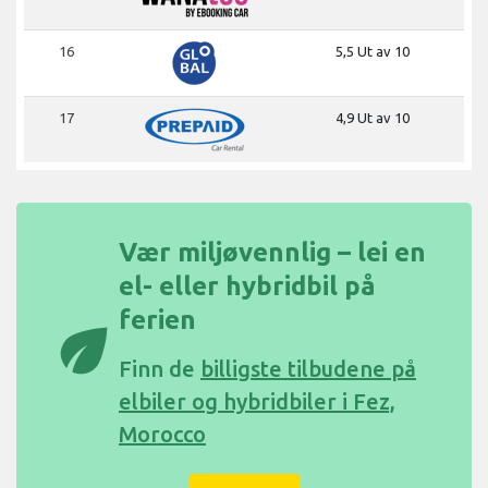
16
5,5 Ut av 10
17
4,9 Ut av 10
Vær miljøvennlig – lei en
el- eller hybridbil på
ferien
eco
Finn de
billigste tilbudene på
elbiler og hybridbiler i Fez,
Morocco