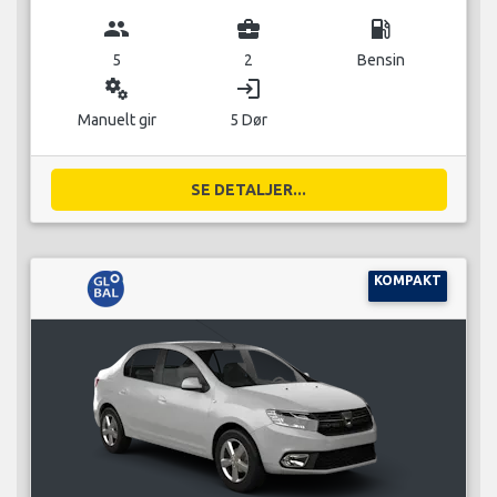
group
business_center
local_gas_station
5
2
Bensin
miscellaneous_services
login
Manuelt gir
5 Dør
SE DETALJER...
KOMPAKT