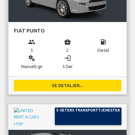
FIAT PUNTO
group
business_center
local_gas_station
5
2
Diesel
miscellaneous_services
login
Manuelt gir
5 Dør
SE DETALJER...
5-SETERS TRANSPORTTJENESTER