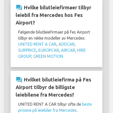
question_answer
Hvilke bilutleiefirmaer tilbyr
leiebil fra Mercedes hos Fes
Airport?
Følgende bilutleiefirmaer på Fes Airport
tilbyr en rekke modeller av Mercedes:
UNITED RENT A CAR
,
ADDCAR
,
SURPRICE
,
EUROPCAR
,
AIRCAR
,
HIRE
GROUP
,
GREEN MOTION
question_answer
Hvilket bilutleiefirma på Fes
Airport tilbyr de billigste
leiebilene fra Mercedes?
UNITED RENT A CAR tilbyr ofte de
beste
prisene på leiebiler fra Mercedes
.