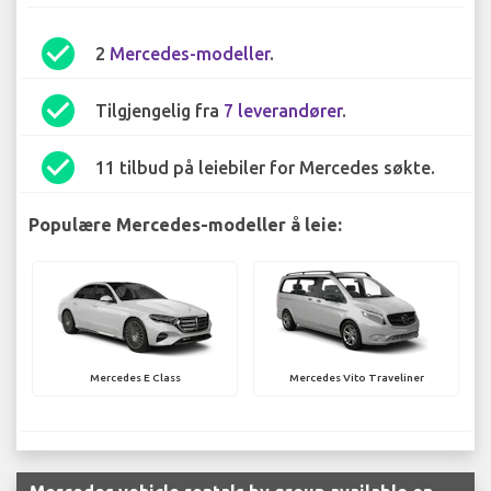
check_circle
2
Mercedes-modeller
.
check_circle
Tilgjengelig fra
7 leverandører
.
check_circle
11 tilbud på leiebiler for Mercedes søkte.
Populære Mercedes-modeller å leie:
Mercedes E Class
Mercedes Vito Traveliner