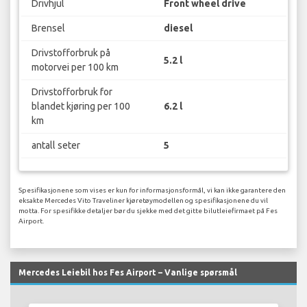
Drivhjul
Front wheel drive
Brensel
diesel
Drivstofforbruk på
5.2 l
motorvei per 100 km
Drivstofforbruk for
blandet kjøring per 100
6.2 l
km
antall seter
5
Spesifikasjonene som vises er kun for informasjonsformål, vi kan ikke garantere den
eksakte Mercedes Vito Traveliner kjøretøymodellen og spesifikasjonene du vil
motta. For spesifikke detaljer bør du sjekke med det gitte bilutleiefirmaet på Fes
Airport.
Mercedes Leiebil hos Fes Airport – Vanlige spørsmål