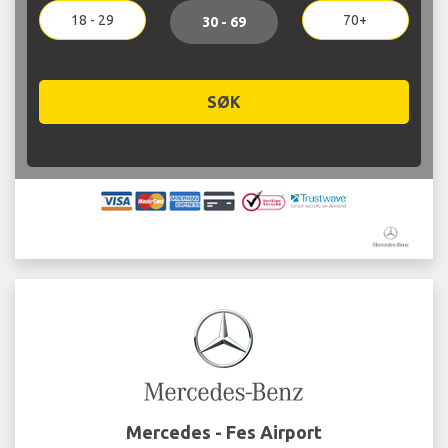
18 - 29
70+
30 - 69
SØK
Mercedes - Fes Airport