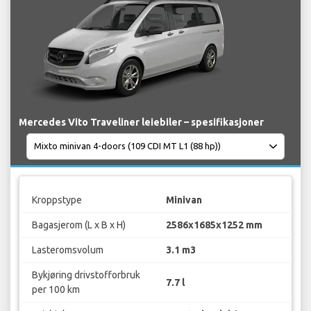
Mercedes Vito Traveliner leiebiler – spesifikasjoner
Kroppstype
Minivan
Bagasjerom (L x B x H)
2586x1685x1252 mm
Lasteromsvolum
3.1 m3
Bykjøring drivstofforbruk
7.7 l
per 100 km