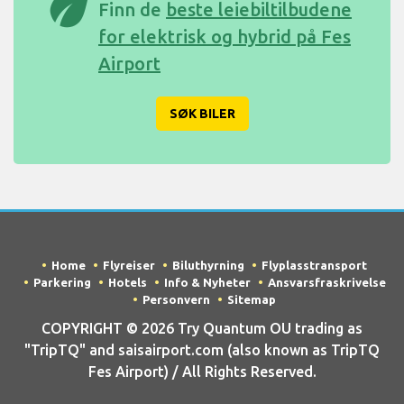
eco
Finn de
beste leiebiltilbudene
for elektrisk og hybrid på Fes
Airport
SØK BILER
Home
Flyreiser
Biluthyrning
Flyplasstransport
Parkering
Hotels
Info & Nyheter
Ansvarsfraskrivelse
Personvern
Sitemap
COPYRIGHT © 2026 Try Quantum OU trading as
"TripTQ" and saisairport.com (also known as TripTQ
Fes Airport) / All Rights Reserved.