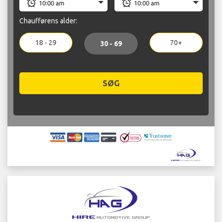
Chaufførens alder:
18 - 29
70+
30 - 69
SØG