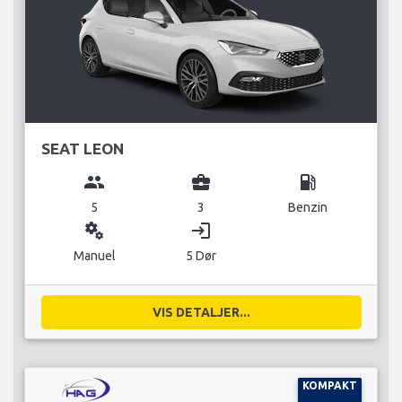
SEAT LEON
group
business_center
local_gas_station
5
3
Benzin
miscellaneous_services
login
Manuel
5 Dør
VIS DETALJER...
KOMPAKT