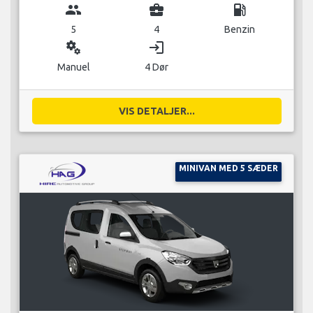
group
business_center
local_gas_station
5
4
Benzin
miscellaneous_services
login
Manuel
4 Dør
VIS DETALJER...
MINIVAN MED 5 SÆDER