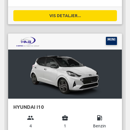
VIS DETALJER...
MINI
HYUNDAI I10
group
business_center
local_gas_station
4
1
Benzin