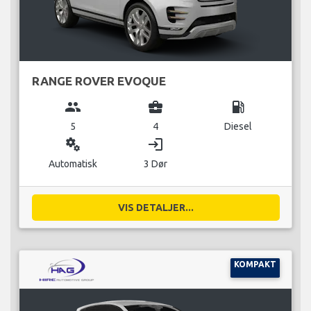
RANGE ROVER EVOQUE
group
business_center
local_gas_station
5
4
Diesel
miscellaneous_services
login
Automatisk
3 Dør
VIS DETALJER...
KOMPAKT