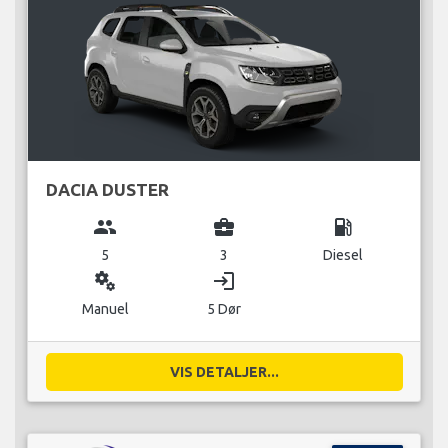
DACIA DUSTER
group
business_center
local_gas_station
5
3
Diesel
miscellaneous_services
login
Manuel
5 Dør
VIS DETALJER...