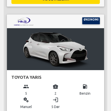
ØKONOMI
TOYOTA YARIS
group
business_center
local_gas_station
5
2
Benzin
miscellaneous_services
login
Manuel
5 Dør