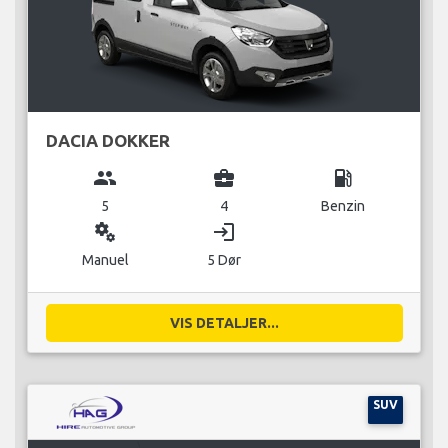
DACIA DOKKER
group
business_center
local_gas_station
5
4
Benzin
miscellaneous_services
login
Manuel
5 Dør
VIS DETALJER...
SUV