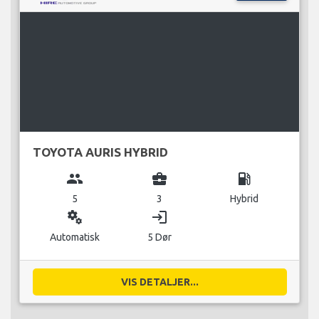
TOYOTA AURIS HYBRID
group
business_center
local_gas_station
5
3
Hybrid
miscellaneous_services
login
Automatisk
5 Dør
VIS DETALJER...