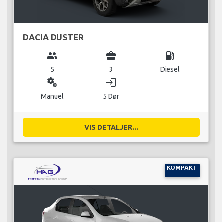
DACIA DUSTER
group
business_center
local_gas_station
5
3
Diesel
miscellaneous_services
login
Manuel
5 Dør
VIS DETALJER...
KOMPAKT