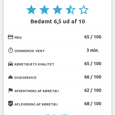
star
star
star
star_half
star_border
Bedømt 6,5 ud af 10
credit_card
65 / 100
PRIS
timer
3 min.
GENNEMSN. VENT
directions_car
65 / 100
KØRETØJETS KVALITET
room_service
66 / 100
DISKSERVICE
flag
62 / 100
AFHENTNING AF KØRETØJ
beenhere
68 / 100
AFLEVERING AF KØRETØJ