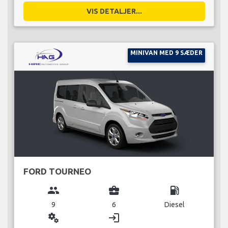
VIS DETALJER...
MINIVAN MED 9 SÆDER
FORD TOURNEO
group
business_center
local_gas_station
9
6
Diesel
miscellaneous_services
login