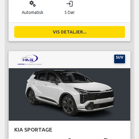
miscellaneous_services
login
Automatisk
5 Dør
VIS DETALJER...
SUV
KIA SPORTAGE