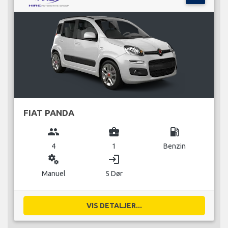
FIAT PANDA
group
business_center
local_gas_station
4
1
Benzin
miscellaneous_services
login
Manuel
5 Dør
VIS DETALJER...