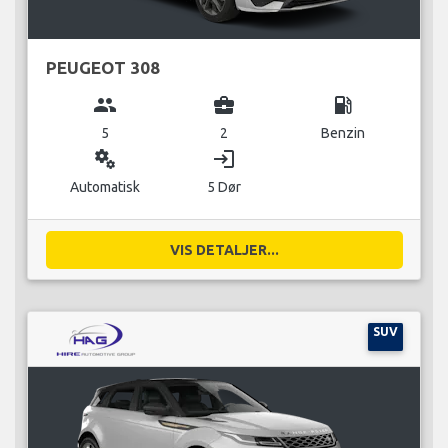
PEUGEOT 308
group
business_center
local_gas_station
5
2
Benzin
miscellaneous_services
login
Automatisk
5 Dør
VIS DETALJER...
SUV