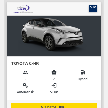
SUV
TOYOTA C-HR
group
business_center
local_gas_station
5
2
Hybrid
miscellaneous_services
login
Automatisk
5 Dør
VIS DETALJER...