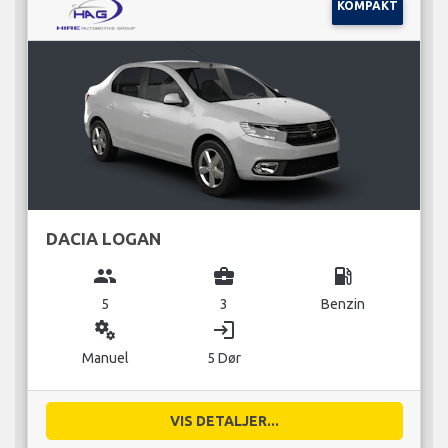
KOMPAKT
DACIA LOGAN
group
business_center
local_gas_station
5
3
Benzin
miscellaneous_services
login
Manuel
5 Dør
VIS DETALJER...