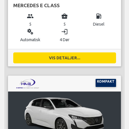
MERCEDES E CLASS
group
business_center
local_gas_station
5
5
Diesel
miscellaneous_services
login
Automatisk
4 Dør
VIS DETALJER...
KOMPAKT