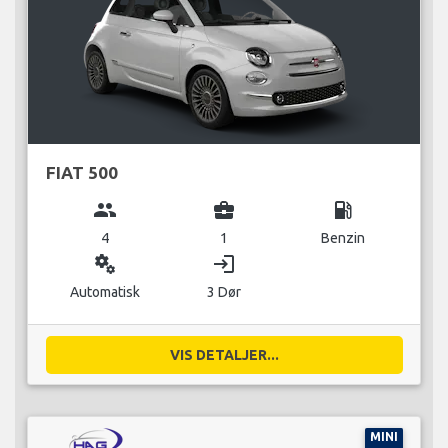
FIAT 500
group
business_center
local_gas_station
4
1
Benzin
miscellaneous_services
login
Automatisk
3 Dør
VIS DETALJER...
MINI