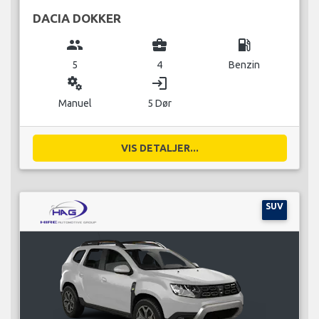
DACIA DOKKER
group
business_center
local_gas_station
5
4
Benzin
miscellaneous_services
login
Manuel
5 Dør
VIS DETALJER...
SUV