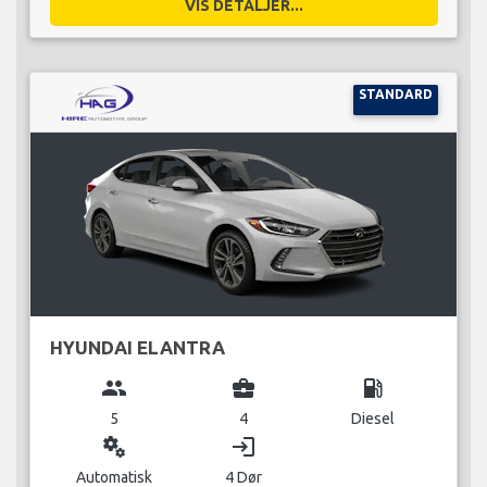
VIS DETALJER...
STANDARD
HYUNDAI ELANTRA
group
business_center
local_gas_station
5
4
Diesel
miscellaneous_services
login
Automatisk
4 Dør