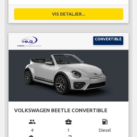
VIS DETALJER...
CONVERTIBLE
VOLKSWAGEN BEETLE CONVERTIBLE
group
business_center
local_gas_station
4
1
Diesel