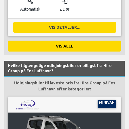
miscellaneous_services
login
Automatisk
2 Dør
VIS DETALJER...
VIS ALLE
Hvilke tilgængelige udlejningsbiler er billigst fra Hire
Group på Fes Lufthavn?
Udlejningsbiler til laveste pris fra Hire Group på Fes
Lufthavn efter kategori er:
MINIVAN