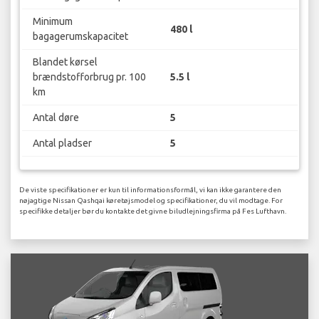
Minimum
480 l
bagagerumskapacitet
Blandet kørsel
brændstofforbrug pr. 100
5.5 l
km
Antal døre
5
Antal pladser
5
De viste specifikationer er kun til informationsformål, vi kan ikke garantere den
nøjagtige Nissan Qashqai køretøjsmodel og specifikationer, du vil modtage. For
specifikke detaljer bør du kontakte det givne biludlejningsfirma på Fes Lufthavn.