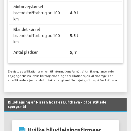
Motorvejskørsel
brændstofforbrug pr. 100
4.9 l
km
Blandet kørsel
brændstofforbrug pr. 100
5.3 l
km
Antal pladser
5, 7
De viste specifikationer er kun til informationsformål, vi kan ikke garantere den
nøjagtige Nissan Evalia køretøjsmodel og specifikationer, du vil modtage. For
specifikke detaljer bør du kontakte det givne biludlejningsfirma på Fes Lufthavn.
Biludlejning af Nissan hos Fes Lufthavn - ofte stillede
spørgsmål
question_answer
Hvilke biludlejningsfirmaer