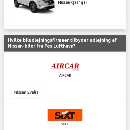
Nissan Qashqai
Hvilke biludlejningsfirmaer tilbyder udlejning af
Nissan-biler fra Fes Lufthavn?
AIRCAR
Nissan Evalia
SIXT