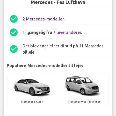
Mercedes - Fes Lufthavn
check_circle
2
Mercedes-modeller
.
check_circle
Tilgængelig fra
7 leverandører
.
Der blev søgt efter tilbud på 11 Mercedes
check_circle
billeje.
Populære Mercedes-modeller til leje:
Mercedes E Class
Mercedes Vito Traveliner