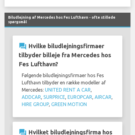
Biludlejning af Mercedes hos Fes Lufthavn - ofte stillede
spørgsmål
question_answer
Hvilke biludlejningsfirmaer
tilbyder billeje fra Mercedes hos
Fes Lufthavn?
Følgende biludlejningsfirmaer hos Fes
Lufthavn tilbyder en række modeller af
Mercedes:
UNITED RENT A CAR
,
ADDCAR
,
SURPRICE
,
EUROPCAR
,
AIRCAR
,
HIRE GROUP
,
GREEN MOTION
question_answer
Hvilket biludlejningsfirma hos