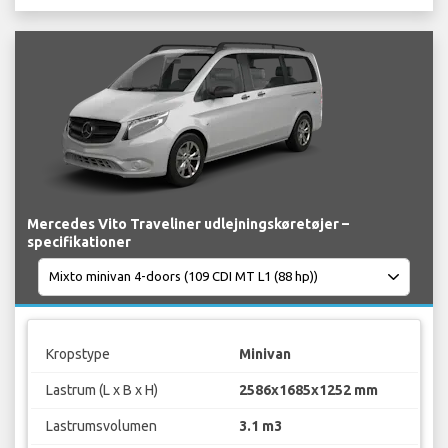
Mercedes Vito Traveliner udlejningskøretøjer –
specifikationer
Kropstype
Minivan
Lastrum (L x B x H)
2586x1685x1252 mm
Lastrumsvolumen
3.1 m3