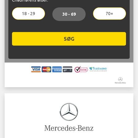
18 - 29
70+
30 - 69
SØG