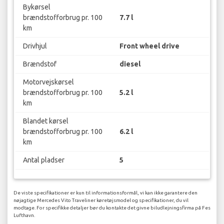
Bykørsel
brændstofforbrug pr. 100
7.7 l
km
Drivhjul
Front wheel drive
Brændstof
diesel
Motorvejskørsel
brændstofforbrug pr. 100
5.2 l
km
Blandet kørsel
brændstofforbrug pr. 100
6.2 l
km
Antal pladser
5
De viste specifikationer er kun til informationsformål, vi kan ikke garantere den
nøjagtige Mercedes Vito Traveliner køretøjsmodel og specifikationer, du vil
modtage. For specifikke detaljer bør du kontakte det givne biludlejningsfirma på Fes
Lufthavn.