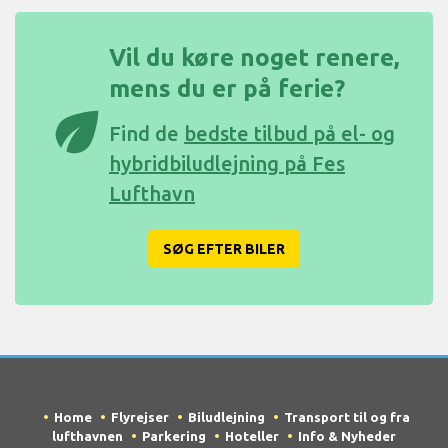
Vil du køre noget renere,
mens du er på ferie?
eco
Find de
bedste tilbud på el- og
hybridbiludlejning på Fes
Lufthavn
SØG EFTER BILER
Home
Flyrejser
Biludlejning
Transport til og fra
lufthavnen
Parkering
Hoteller
Info & Nyheder