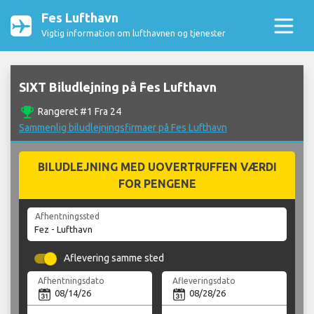
Fes Lufthavn
Vigtig information om lufthavnen og tjenester
SIXT Biludlejning på Fes Lufthavn
emoji_events
Rangeret #1 Fra 24
Sammenlig biludlejningsfirmaer på Fes Lufthavn
BILUDLEJNING MED UOVERTRUFFEN VÆRDI
FOR PENGENE
Afhentningssted
Aflevering samme sted
Afhentningsdato
Afleveringsdato