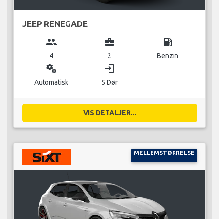
JEEP RENEGADE
group
business_center
local_gas_station
4
2
Benzin
miscellaneous_services
login
Automatisk
5 Dør
VIS DETALJER...
MELLEMSTØRRELSE