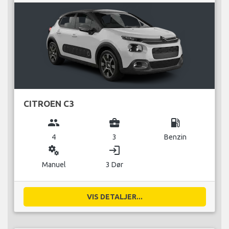
CITROEN C3
group
business_center
local_gas_station
4
3
Benzin
miscellaneous_services
login
Manuel
3 Dør
VIS DETALJER...