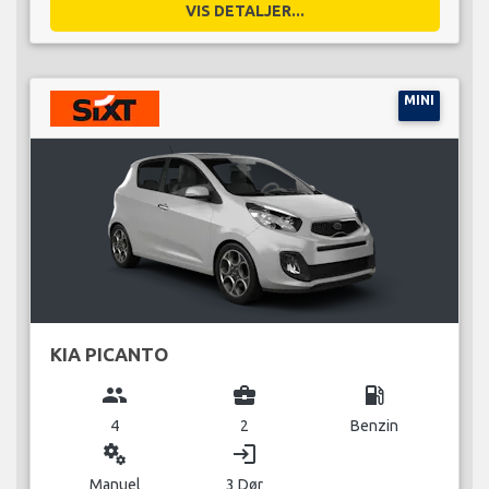
VIS DETALJER...
MINI
KIA PICANTO
group
business_center
local_gas_station
4
2
Benzin
miscellaneous_services
login
Manuel
3 Dør