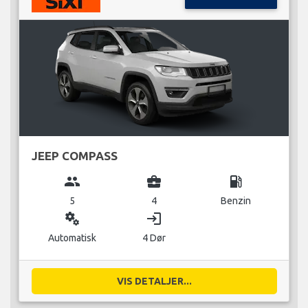
JEEP COMPASS
group
business_center
local_gas_station
5
4
Benzin
miscellaneous_services
login
Automatisk
4 Dør
VIS DETALJER...