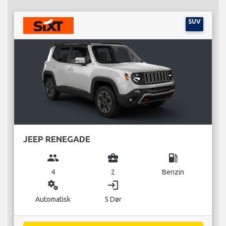
SUV
JEEP RENEGADE
group
business_center
local_gas_station
4
2
Benzin
miscellaneous_services
login
Automatisk
5 Dør