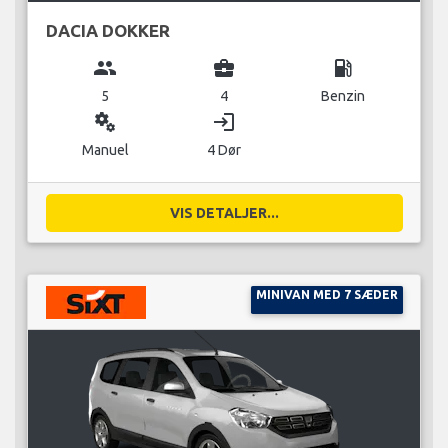
DACIA DOKKER
group
business_center
local_gas_station
5
4
Benzin
miscellaneous_services
login
Manuel
4 Dør
VIS DETALJER...
MINIVAN MED 7 SÆDER