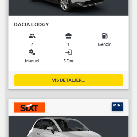
DACIA LODGY
group
business_center
local_gas_station
7
1
Benzin
miscellaneous_services
login
Manuel
5 Dør
VIS DETALJER...
MINI