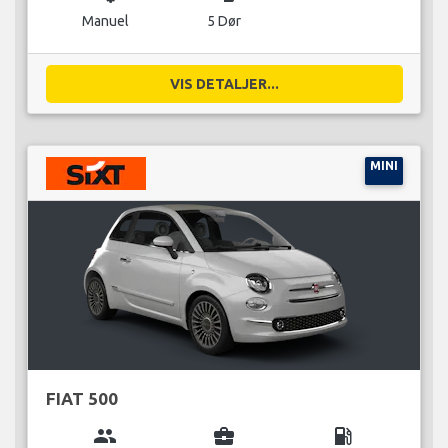
Manuel
5 Dør
VIS DETALJER...
MINI
FIAT 500
group
business_center
local_gas_station