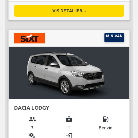
VIS DETALJER...
MINIVAN
DACIA LODGY
group
business_center
local_gas_station
7
1
Benzin
miscellaneous_services
login