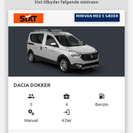
Sixt tilbyder følgende minivans:
MINIVAN MED 5 SÆDER
DACIA DOKKER
group
business_center
local_gas_station
5
4
Benzin
miscellaneous_services
login
Manuel
4 Dør