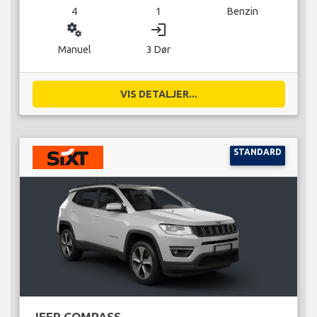
4
1
Benzin
miscellaneous_services
login
Manuel
3 Dør
VIS DETALJER...
STANDARD
JEEP COMPASS