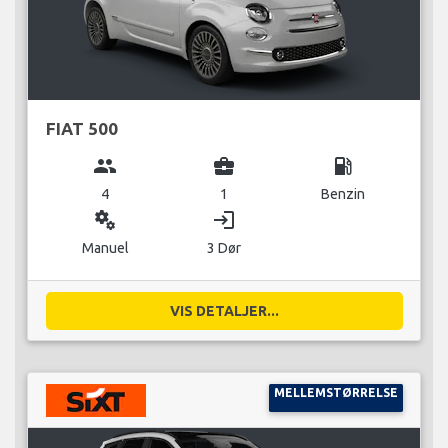
FIAT 500
group
business_center
local_gas_station
4
1
Benzin
miscellaneous_services
login
Manuel
3 Dør
VIS DETALJER...
MELLEMSTØRRELSE