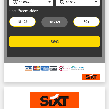
Chaufførens alder:
18 - 29
70+
30 - 69
SØG