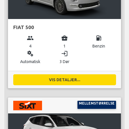
FIAT 500
group
business_center
local_gas_station
4
1
Benzin
miscellaneous_services
login
Automatisk
3 Dør
VIS DETALJER...
MELLEMSTØRRELSE