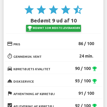
star
star
star
star
star_half
Bedømt 9 ud af 10
emoji_events
BEDØMT SOM BEDSTE LEVERANDØR
credit_card
86 / 100
PRIS
timer
24 min.
GENNEMSN. VENT
directions_car
90 / 100
emoji_events
KØRETØJETS KVALITET
room_service
93 / 100
emoji_events
DISKSERVICE
flag
91 / 100
AFHENTNING AF KØRETØJ
beenhere
92 / 100
emoji_events
AFLEVERING AF KØRETØJ