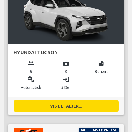
HYUNDAI TUCSON
group
business_center
local_gas_station
5
3
Benzin
miscellaneous_services
login
Automatisk
5 Dør
VIS DETALJER...
MELLEMSTØRRELSE