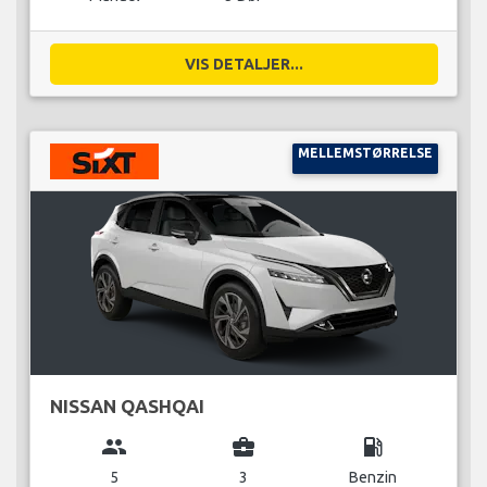
VIS DETALJER...
MELLEMSTØRRELSE
NISSAN QASHQAI
group
business_center
local_gas_station
5
3
Benzin