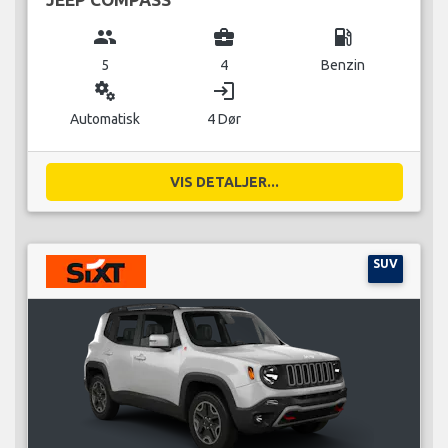
group
business_center
local_gas_station
5
4
Benzin
miscellaneous_services
login
Automatisk
4 Dør
VIS DETALJER...
SUV