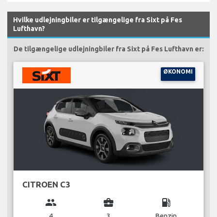
Hvilke udlejningbiler er tilgængelige fra Sixt på Fes
Lufthavn?
De tilgængelige udlejningbiler fra Sixt på Fes Lufthavn er:
ØKONOMI
CITROEN C3
group
business_center
local_gas_station
4
3
Benzin