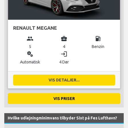
RENAULT MEGANE
group
business_center
local_gas_station
5
4
Benzin
miscellaneous_services
login
Automatisk
4 Dør
VIS DETALJER...
VIS PRISER
Hvilke udlejningminimvans tilbyder Sixt på Fes Lufthavn?