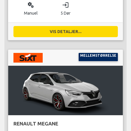
miscellaneous_services
login
Manuel
5 Dør
VIS DETALJER...
MELLEMSTØRRELSE
RENAULT MEGANE