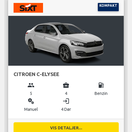
KOMPAKT
CITROEN C-ELYSEE
group
business_center
local_gas_station
5
4
Benzin
miscellaneous_services
login
Manuel
4 Dør
VIS DETALJER...