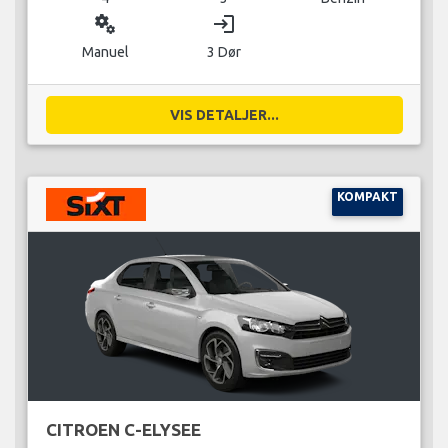
miscellaneous_services
login
Manuel
3 Dør
VIS DETALJER...
KOMPAKT
CITROEN C-ELYSEE