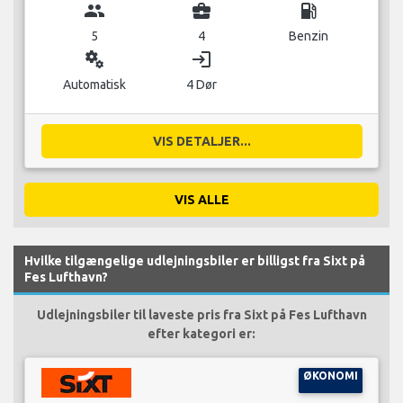
group
business_center
local_gas_station
5
4
Benzin
miscellaneous_services
login
Automatisk
4 Dør
VIS DETALJER...
VIS ALLE
Hvilke tilgængelige udlejningsbiler er billigst fra Sixt på
Fes Lufthavn?
Udlejningsbiler til laveste pris fra Sixt på Fes Lufthavn
efter kategori er:
ØKONOMI