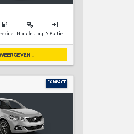
local_gas_station
miscellaneous_services
login
enzine
Handleiding
5 Portier
WEERGEVEN...
COMPACT