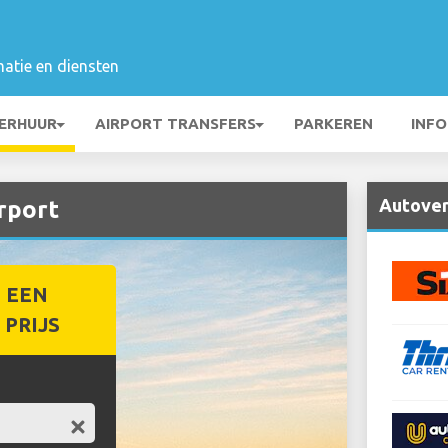
matie en diensten
ERHUUR
AIRPORT TRANSFERS
PARKEREN
INFO
Autoverh
rport
 EEN
PRIJS