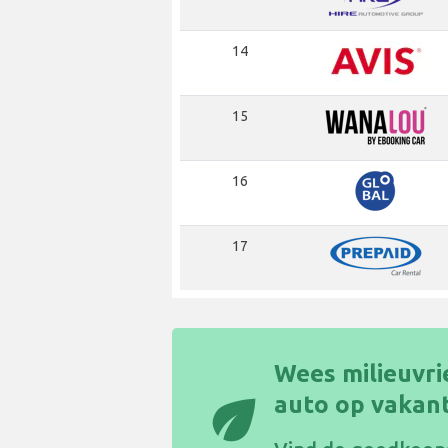
14
15
16
17
Wees milieuvri
eco
auto op vakant