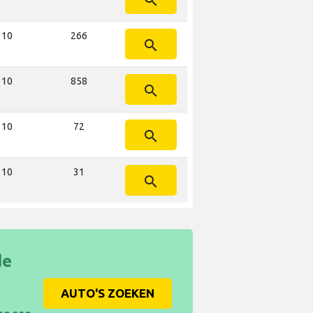
t 10
266
search
t 10
858
search
t 10
72
search
t 10
31
search
de
AUTO'S ZOEKEN