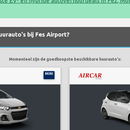
te EV- en hybride autoverhuurdeals in Fez, Mo
urauto's bij Fes Airport?
Momenteel zijn de goedkoopste beschikbare huurauto's:
MINI