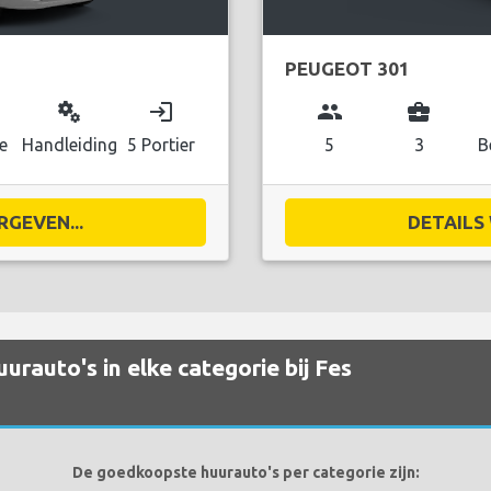
PEUGEOT 301
miscellaneous_services
login
group
business_center
e
Handleiding
5 Portier
5
3
B
RGEVEN...
DETAILS 
rauto's in elke categorie bij Fes
De goedkoopste huurauto's per categorie zijn: