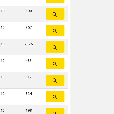
t 10
300
search
t 10
267
search
t 10
2026
search
t 10
433
search
t 10
612
search
t 10
524
search
t 10
198
search