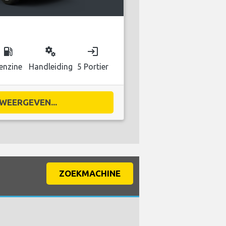
local_gas_station
miscellaneous_services
login
enzine
Handleiding
5 Portier
WEERGEVEN...
ZOEKMACHINE