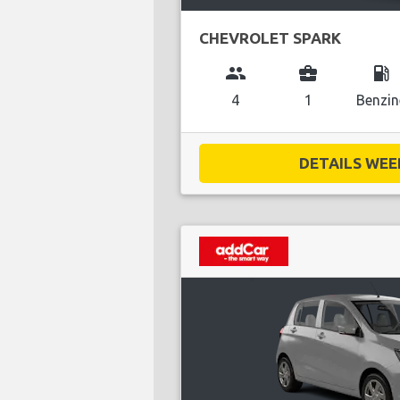
CHEVROLET SPARK
group
business_center
local_gas_station
4
1
Benzin
DETAILS WEE