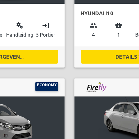
HYUNDAI I10
miscellaneous_services
login
group
business_center
e
Handleiding
5 Portier
4
1
B
RGEVEN...
DETAILS 
ECONOMY