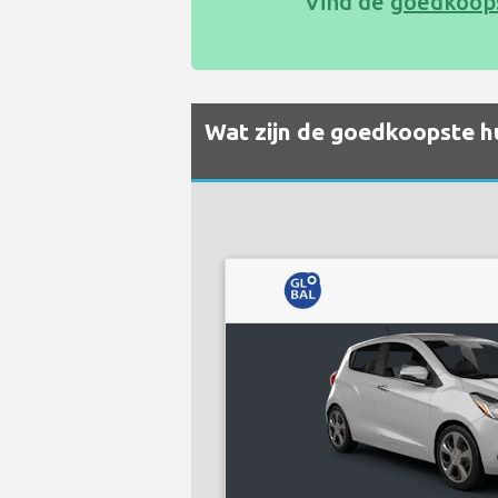
Vind de
goedkoops
Wat zijn de goedkoopste hu