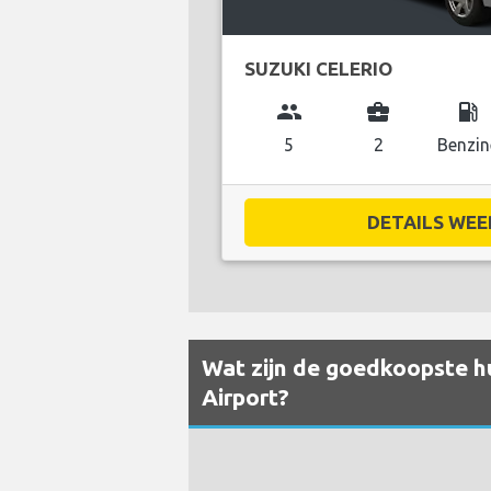
SUZUKI CELERIO
group
business_center
local_gas_station
5
2
Benzin
DETAILS WEE
Wat zijn de goedkoopste huu
Airport?