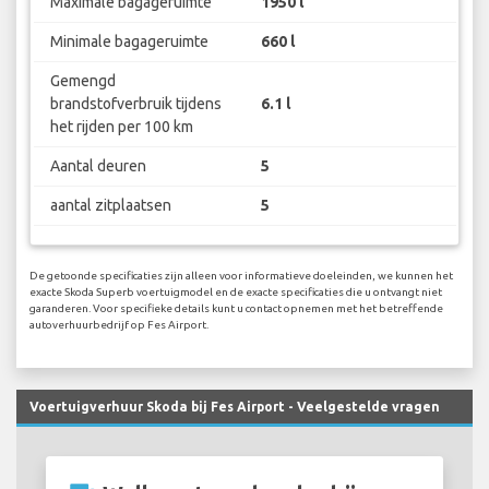
Maximale bagageruimte
1950 l
Minimale bagageruimte
660 l
Gemengd
brandstofverbruik tijdens
6.1 l
het rijden per 100 km
Aantal deuren
5
aantal zitplaatsen
5
De getoonde specificaties zijn alleen voor informatieve doeleinden, we kunnen het
exacte Skoda Superb voertuigmodel en de exacte specificaties die u ontvangt niet
garanderen. Voor specifieke details kunt u contact opnemen met het betreffende
autoverhuurbedrijf op Fes Airport.
Voertuigverhuur Skoda bij Fes Airport - Veelgestelde vragen