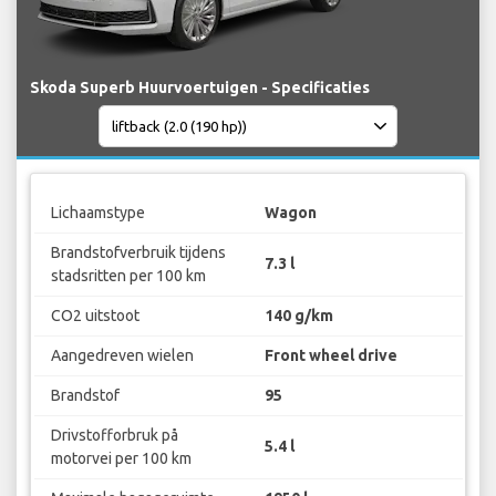
Skoda Superb Huurvoertuigen - Specificaties
Lichaamstype
Wagon
Brandstofverbruik tijdens
7.3 l
stadsritten per 100 km
CO2 uitstoot
140 g/km
Aangedreven wielen
Front wheel drive
Brandstof
95
Drivstofforbruk på
5.4 l
motorvei per 100 km