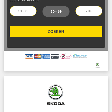
18 - 29
70+
30 - 69
ZOEKEN