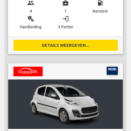
group
business_center
local_gas_station
4
1
Benzine
miscellaneous_services
login
Handleiding
3 Portier
DETAILS WEERGEVEN...
MINI