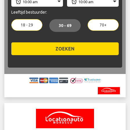
Leeftijd bestuurder:
18 - 29
70+
30 - 69
ZOEKEN