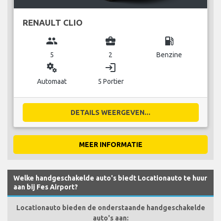
RENAULT CLIO
group
business_center
local_gas_station
5
2
Benzine
miscellaneous_services
login
Automaat
5 Portier
DETAILS WEERGEVEN...
MEER INFORMATIE
Welke handgeschakelde auto's biedt Locationauto te huur
aan bij Fes Airport?
Locationauto bieden de onderstaande handgeschakelde
auto's aan: