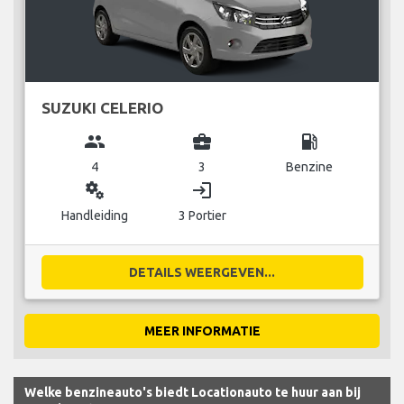
SUZUKI CELERIO
group
business_center
local_gas_station
4
3
Benzine
miscellaneous_services
login
Handleiding
3 Portier
DETAILS WEERGEVEN...
MEER INFORMATIE
Welke benzineauto's biedt Locationauto te huur aan bij