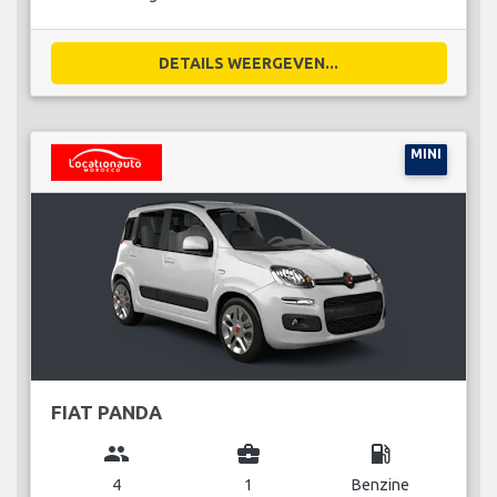
DETAILS WEERGEVEN...
MINI
FIAT PANDA
group
business_center
local_gas_station
4
1
Benzine