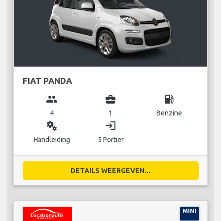
FIAT PANDA
group
business_center
local_gas_station
4
1
Benzine
miscellaneous_services
login
Handleiding
5 Portier
DETAILS WEERGEVEN...
MINI