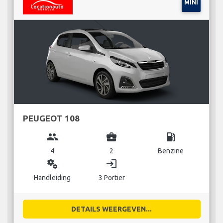
MINI
PEUGEOT 108
group
business_center
local_gas_station
4
2
Benzine
miscellaneous_services
login
Handleiding
3 Portier
DETAILS WEERGEVEN...