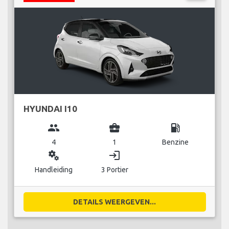
HYUNDAI I10
group
business_center
local_gas_station
4
1
Benzine
miscellaneous_services
login
Handleiding
3 Portier
DETAILS WEERGEVEN...