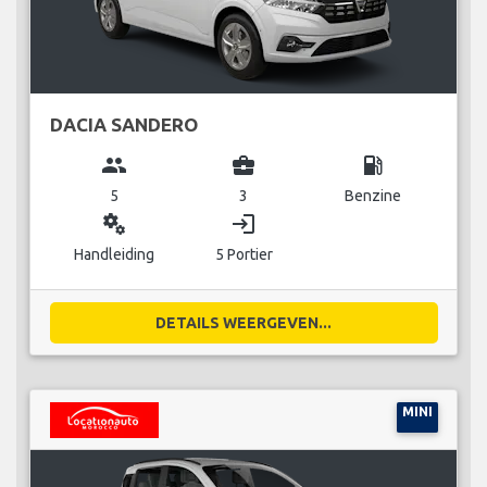
DACIA SANDERO
group
business_center
local_gas_station
5
3
Benzine
miscellaneous_services
login
Handleiding
5 Portier
DETAILS WEERGEVEN...
MINI