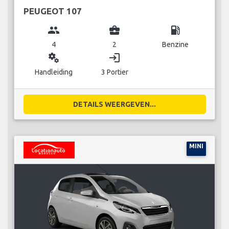
PEUGEOT 107
group
business_center
local_gas_station
4
2
Benzine
miscellaneous_services
login
Handleiding
3 Portier
DETAILS WEERGEVEN...
MINI