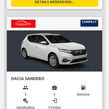
DETAILS WEERGEVEN...
COMPACT
DACIA SANDERO
group
business_center
local_gas_station
5
3
Benzine
miscellaneous_services
login
Handleiding
5 Portier