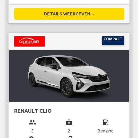
DETAILS WEERGEVEN...
COMPACT
RENAULT CLIO
group
business_center
local_gas_station
5
2
Benzine