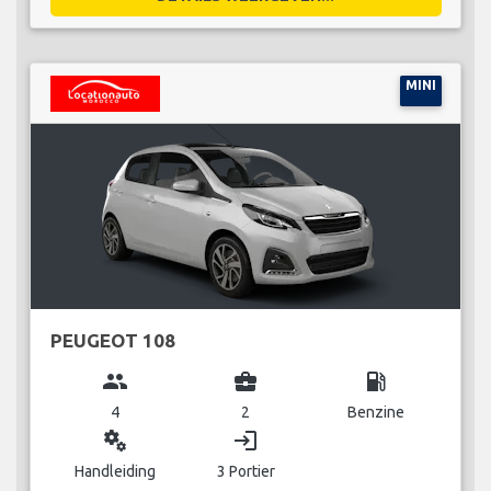
MINI
PEUGEOT 108
group
business_center
local_gas_station
4
2
Benzine
miscellaneous_services
login
Handleiding
3 Portier