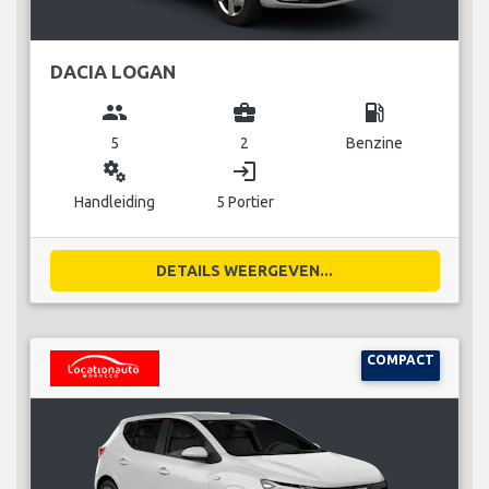
DACIA LOGAN
group
business_center
local_gas_station
5
2
Benzine
miscellaneous_services
login
Handleiding
5 Portier
DETAILS WEERGEVEN...
COMPACT