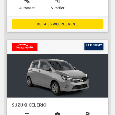
miscellaneous_services
login
Automaat
5 Portier
DETAILS WEERGEVEN...
ECONOMY
SUZUKI CELERIO
group
business_center
local_gas_station