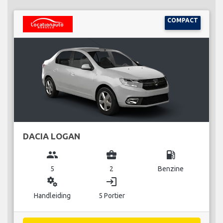
COMPACT
DACIA LOGAN
group
business_center
local_gas_station
5
2
Benzine
miscellaneous_services
login
Handleiding
5 Portier