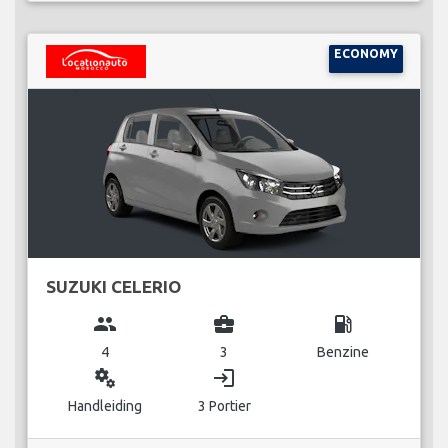
ECONOMY
SUZUKI CELERIO
group
business_center
local_gas_station
4
3
Benzine
miscellaneous_services
login
Handleiding
3 Portier