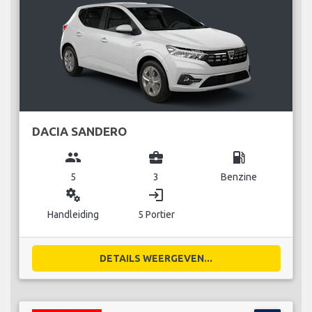
DACIA SANDERO
group
business_center
local_gas_station
5
3
Benzine
miscellaneous_services
login
Handleiding
5 Portier
DETAILS WEERGEVEN...