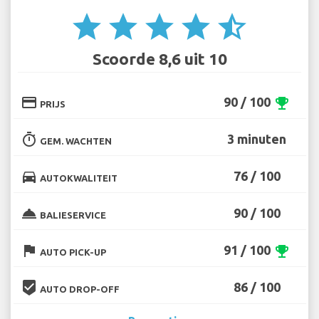
star
star
star
star
star_half
Scoorde 8,6 uit 10
credit_card
90 / 100
emoji_events
PRIJS
timer
3 minuten
GEM. WACHTEN
directions_car
76 / 100
AUTOKWALITEIT
room_service
90 / 100
BALIESERVICE
flag
91 / 100
emoji_events
AUTO PICK-UP
beenhere
86 / 100
AUTO DROP-OFF