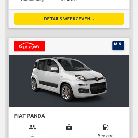
DETAILS WEERGEVEN...
MINI
FIAT PANDA
group
business_center
local_gas_station
4
1
Benzine