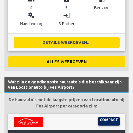
4
3
Benzine
miscellaneous_services
login
Handleiding
3 Portier
DETAILS WEERGEVEN...
ALLES WEERGEVEN
Wat zijn de goedkoopste huurauto's die beschikbaar zijn
van Locationauto bij Fes Airport?
De huurauto's met de laagste prijzen van Locationauto bij
Fes Airport per categorie zijn:
COMPACT