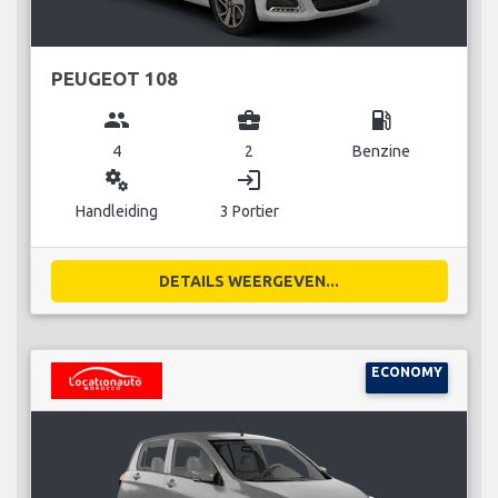
PEUGEOT 108
group
business_center
local_gas_station
4
2
Benzine
miscellaneous_services
login
Handleiding
3 Portier
DETAILS WEERGEVEN...
ECONOMY