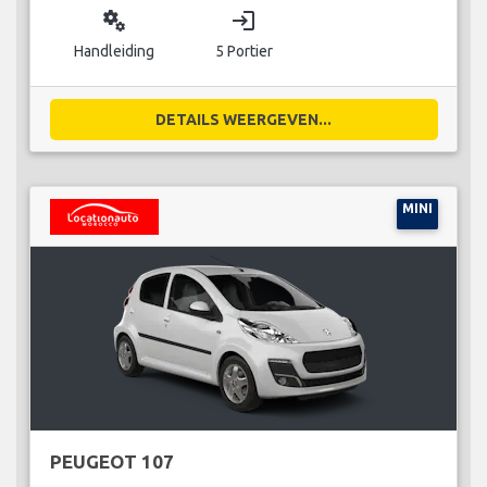
miscellaneous_services
login
Handleiding
5 Portier
DETAILS WEERGEVEN...
MINI
PEUGEOT 107