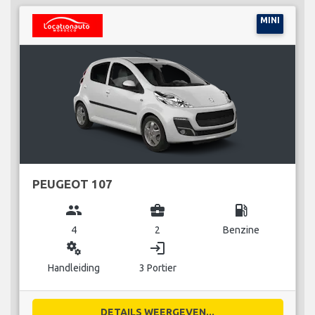
MINI
PEUGEOT 107
group
business_center
local_gas_station
4
2
Benzine
miscellaneous_services
login
Handleiding
3 Portier
DETAILS WEERGEVEN...