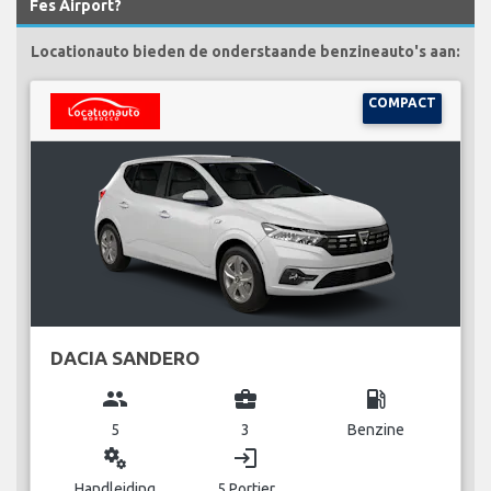
Fes Airport?
Locationauto bieden de onderstaande benzineauto's aan:
COMPACT
DACIA SANDERO
group
business_center
local_gas_station
5
3
Benzine
miscellaneous_services
login
Handleiding
5 Portier