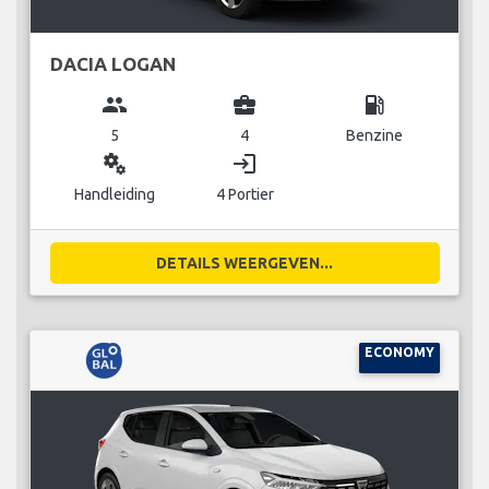
DACIA LOGAN
group
business_center
local_gas_station
5
4
Benzine
miscellaneous_services
login
Handleiding
4 Portier
DETAILS WEERGEVEN...
ECONOMY