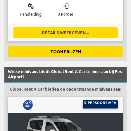
miscellaneous_services
login
Handleiding
3 Portier
DETAILS WEERGEVEN...
TOON PRIJZEN
Welke minivans biedt Global Rent A Car te huur aan bij Fes
Airport?
Global Rent A Car bieden de onderstaande minivans aan:
5-PERSOONS MPV