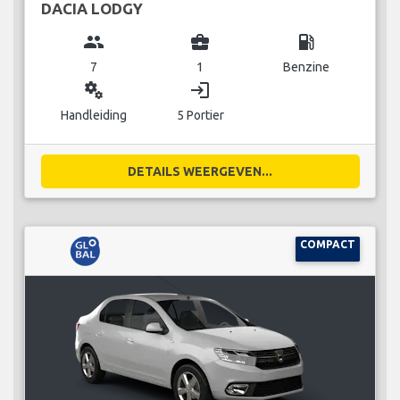
DACIA LODGY
group
business_center
local_gas_station
7
1
Benzine
miscellaneous_services
login
Handleiding
5 Portier
DETAILS WEERGEVEN...
COMPACT