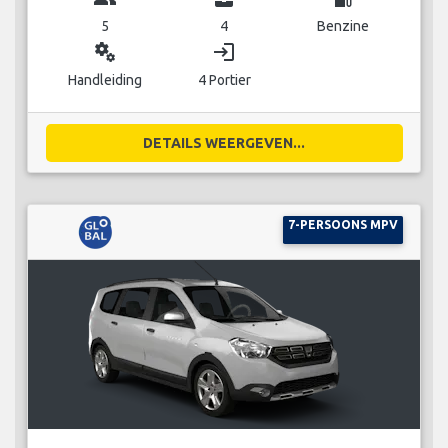
5
4
Benzine
miscellaneous_services
login
Handleiding
4 Portier
DETAILS WEERGEVEN...
7-PERSOONS MPV