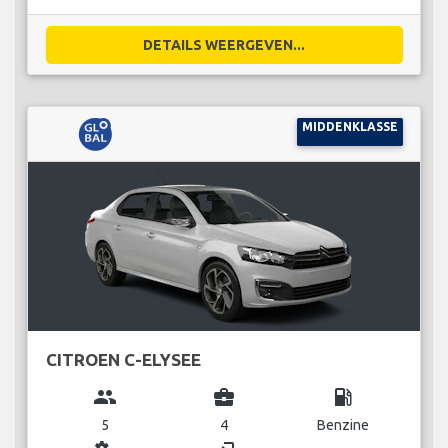
DETAILS WEERGEVEN...
MIDDENKLASSE
CITROEN C-ELYSEE
group
business_center
local_gas_station
5
4
Benzine