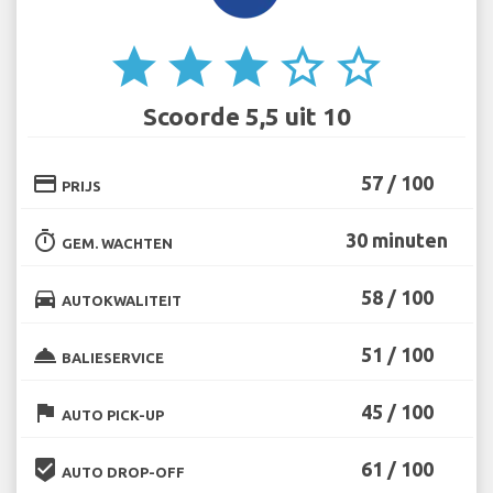
star
star
star
star_border
star_border
Scoorde 5,5 uit 10
credit_card
57 / 100
PRIJS
timer
30 minuten
GEM. WACHTEN
directions_car
58 / 100
AUTOKWALITEIT
room_service
51 / 100
BALIESERVICE
flag
45 / 100
AUTO PICK-UP
beenhere
61 / 100
AUTO DROP-OFF