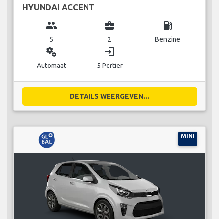
HYUNDAI ACCENT
group
business_center
local_gas_station
5
2
Benzine
miscellaneous_services
login
Automaat
5 Portier
DETAILS WEERGEVEN...
MINI