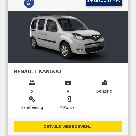
5-PERSOONS MPV
RENAULT KANGOO
group
business_center
local_gas_station
5
4
Benzine
miscellaneous_services
login
Handleiding
4 Portier
DETAILS WEERGEVEN...