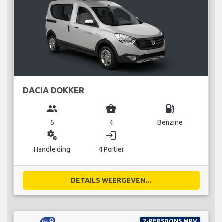
DACIA DOKKER
group
business_center
local_gas_station
5
4
Benzine
miscellaneous_services
login
Handleiding
4 Portier
DETAILS WEERGEVEN...
7-PERSOONS MPV