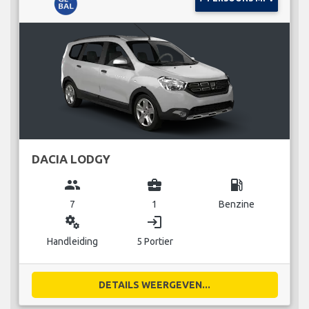
DACIA LODGY
group
business_center
local_gas_station
7
1
Benzine
miscellaneous_services
login
Handleiding
5 Portier
DETAILS WEERGEVEN...