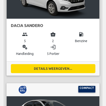
DACIA SANDERO
group
business_center
local_gas_station
5
2
Benzine
miscellaneous_services
login
Handleiding
5 Portier
DETAILS WEERGEVEN...
COMPACT