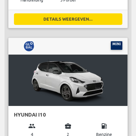
Handleiding
5 Portier
DETAILS WEERGEVEN...
MINI
HYUNDAI I10
group
business_center
local_gas_station
4
2
Benzine