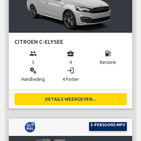
CITROEN C-ELYSEE
group
business_center
local_gas_station
5
4
Benzine
miscellaneous_services
login
Handleiding
4 Portier
DETAILS WEERGEVEN...
5-PERSOONS MPV