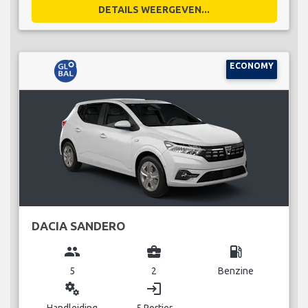
DETAILS WEERGEVEN...
ECONOMY
DACIA SANDERO
group
business_center
local_gas_station
5
2
Benzine
miscellaneous_services
login