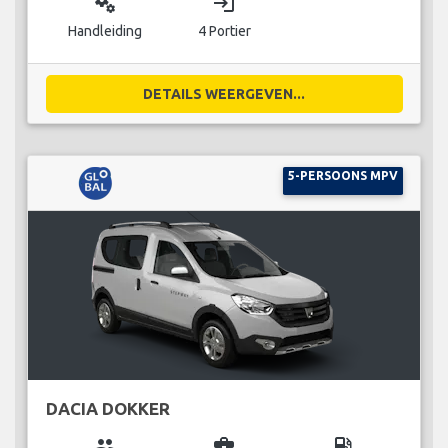
miscellaneous_services
login
Handleiding
4 Portier
DETAILS WEERGEVEN...
5-PERSOONS MPV
DACIA DOKKER
group
business_center
local_gas_station