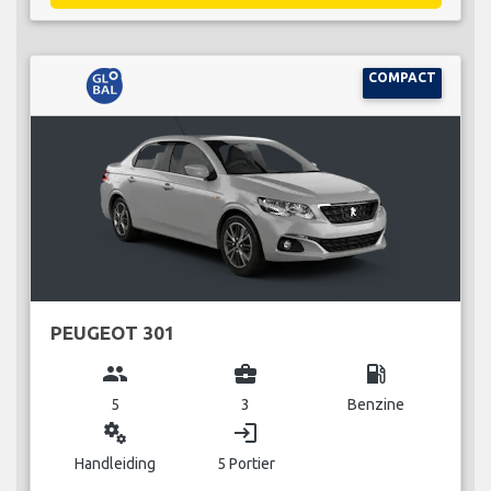
COMPACT
PEUGEOT 301
group
business_center
local_gas_station
5
3
Benzine
miscellaneous_services
login
Handleiding
5 Portier