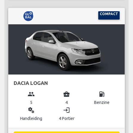
COMPACT
DACIA LOGAN
group
business_center
local_gas_station
5
4
Benzine
miscellaneous_services
login
Handleiding
4 Portier