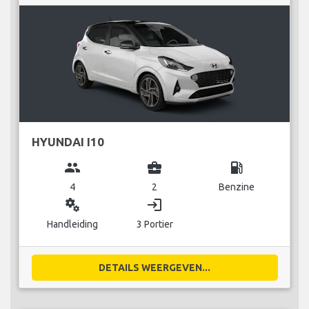
HYUNDAI I10
group
business_center
local_gas_station
4
2
Benzine
miscellaneous_services
login
Handleiding
3 Portier
DETAILS WEERGEVEN...