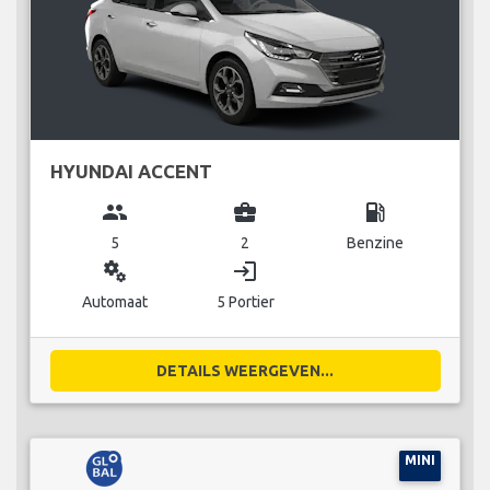
HYUNDAI ACCENT
group
business_center
local_gas_station
5
2
Benzine
miscellaneous_services
login
Automaat
5 Portier
DETAILS WEERGEVEN...
MINI