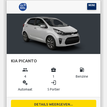
MINI
KIA PICANTO
group
business_center
local_gas_station
4
1
Benzine
miscellaneous_services
login
Automaat
5 Portier
DETAILS WEERGEVEN...