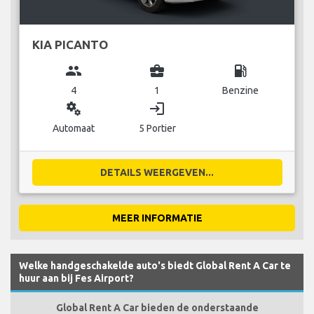
KIA PICANTO
group
business_center
local_gas_station
4
1
Benzine
miscellaneous_services
login
Automaat
5 Portier
DETAILS WEERGEVEN...
MEER INFORMATIE
Welke handgeschakelde auto's biedt Global Rent A Car te
huur aan bij Fes Airport?
Global Rent A Car bieden de onderstaande