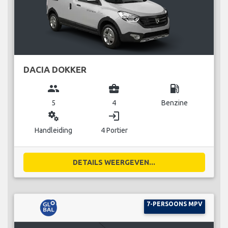
DACIA DOKKER
group
business_center
local_gas_station
5
4
Benzine
miscellaneous_services
login
Handleiding
4 Portier
DETAILS WEERGEVEN...
7-PERSOONS MPV