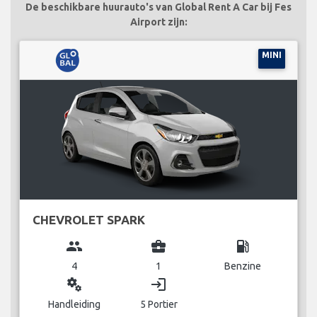
De beschikbare huurauto's van Global Rent A Car bij Fes
Airport zijn:
MINI
CHEVROLET SPARK
group
business_center
local_gas_station
4
1
Benzine
miscellaneous_services
login
Handleiding
5 Portier