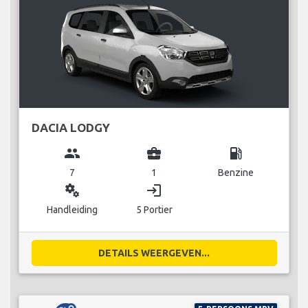
DACIA LODGY
group
business_center
local_gas_station
7
1
Benzine
miscellaneous_services
login
Handleiding
5 Portier
DETAILS WEERGEVEN...