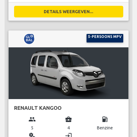
DETAILS WEERGEVEN...
5-PERSOONS MPV
RENAULT KANGOO
group
business_center
local_gas_station
5
4
Benzine
miscellaneous_services
login