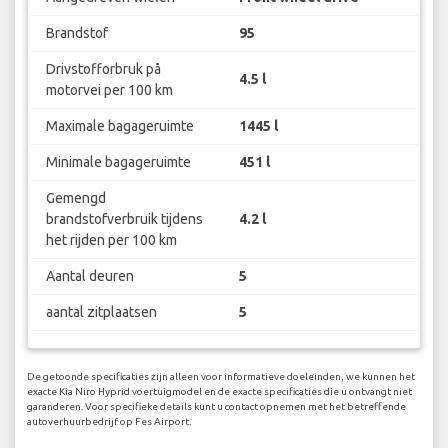
Brandstof
95
Drivstofforbruk på
4.5 l
motorvei per 100 km
Maximale bagageruimte
1445 l
Minimale bagageruimte
451 l
Gemengd
brandstofverbruik tijdens
4.2 l
het rijden per 100 km
Aantal deuren
5
aantal zitplaatsen
5
De getoonde specificaties zijn alleen voor informatieve doeleinden, we kunnen het
exacte Kia Niro Hyprid voertuigmodel en de exacte specificaties die u ontvangt niet
garanderen. Voor specifieke details kunt u contact opnemen met het betreffende
autoverhuurbedrijf op Fes Airport.