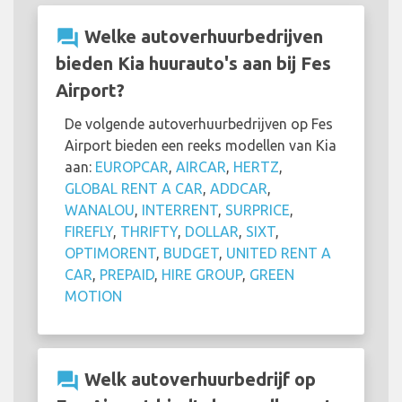
question_answer
Welke autoverhuurbedrijven
bieden Kia huurauto's aan bij Fes
Airport?
De volgende autoverhuurbedrijven op Fes
Airport bieden een reeks modellen van Kia
aan:
EUROPCAR
,
AIRCAR
,
HERTZ
,
GLOBAL RENT A CAR
,
ADDCAR
,
WANALOU
,
INTERRENT
,
SURPRICE
,
FIREFLY
,
THRIFTY
,
DOLLAR
,
SIXT
,
OPTIMORENT
,
BUDGET
,
UNITED RENT A
CAR
,
PREPAID
,
HIRE GROUP
,
GREEN
MOTION
question_answer
Welk autoverhuurbedrijf op