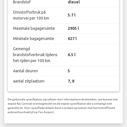
Brandstof
diesel
Drivstofforbruk på
5.7 l
motorvei per 100 km
Maximale bagageruimte
2905 l
Minimale bagageruimte
627 l
Gemengd
brandstofverbruik tijdens
6.5 l
het rijden per 100 km
Aantal deuren
5
aantal zitplaatsen
7, 8
De getoonde specificaties zijn alleen voor informatieve doeleinden, we kunnen het
exacte Kia Carnival voertuigmodel en de exacte specificaties die u ontvangt niet
garanderen. Voor specifieke details kunt u contact opnemen met het betreffende
autoverhuurbedrijf op Fes Airport.