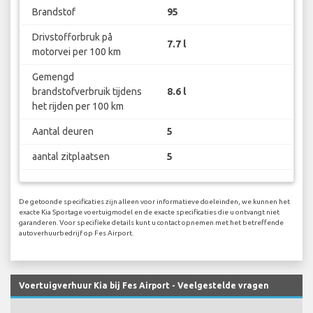
Brandstof
95
Drivstofforbruk på
7.7 l
motorvei per 100 km
Gemengd
brandstofverbruik tijdens
8.6 l
het rijden per 100 km
Aantal deuren
5
aantal zitplaatsen
5
De getoonde specificaties zijn alleen voor informatieve doeleinden, we kunnen het
exacte Kia Sportage voertuigmodel en de exacte specificaties die u ontvangt niet
garanderen. Voor specifieke details kunt u contact opnemen met het betreffende
autoverhuurbedrijf op Fes Airport.
Voertuigverhuur Kia bij Fes Airport - Veelgestelde vragen