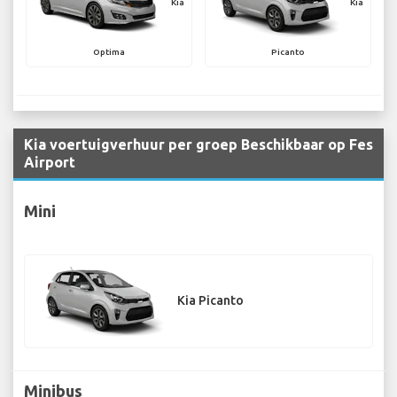
Kia
Kia
Optima
Picanto
Kia voertuigverhuur per groep Beschikbaar op Fes
Airport
Mini
Kia Picanto
Minibus