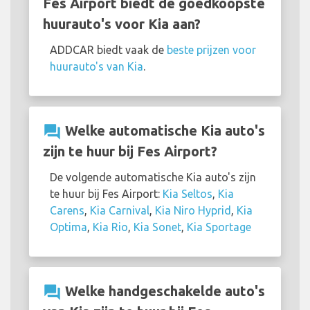
Fes Airport biedt de goedkoopste
huurauto's voor Kia aan?
ADDCAR biedt vaak de
beste prijzen voor
huurauto's van Kia
.
question_answer
Welke automatische Kia auto's
zijn te huur bij Fes Airport?
De volgende automatische Kia auto's zijn
te huur bij Fes Airport:
Kia Seltos
,
Kia
Carens
,
Kia Carnival
,
Kia Niro Hyprid
,
Kia
Optima
,
Kia Rio
,
Kia Sonet
,
Kia Sportage
question_answer
Welke handgeschakelde auto's