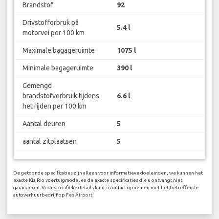
Brandstof
92
Drivstofforbruk på
5.4 l
motorvei per 100 km
Maximale bagageruimte
1075 l
Minimale bagageruimte
390 l
Gemengd
brandstofverbruik tijdens
6.6 l
het rijden per 100 km
Aantal deuren
5
aantal zitplaatsen
5
De getoonde specificaties zijn alleen voor informatieve doeleinden, we kunnen het
exacte Kia Rio voertuigmodel en de exacte specificaties die u ontvangt niet
garanderen. Voor specifieke details kunt u contact opnemen met het betreffende
autoverhuurbedrijf op Fes Airport.