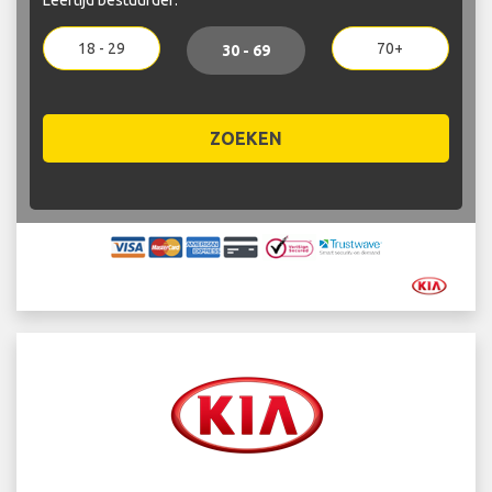
18 - 29
70+
30 - 69
ZOEKEN