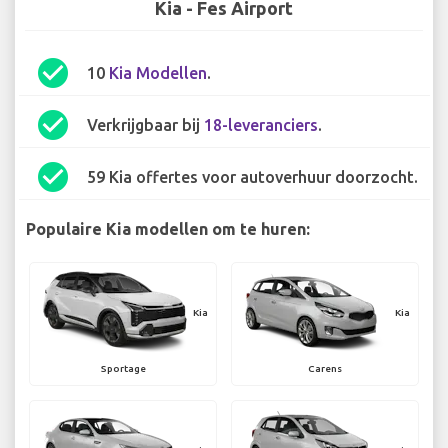
Kia - Fes Airport
check_circle
10
Kia Modellen
.
check_circle
Verkrijgbaar bij
18-leveranciers
.
check_circle
59 Kia offertes voor autoverhuur doorzocht.
Populaire Kia modellen om te huren:
Kia
Kia
Sportage
Carens