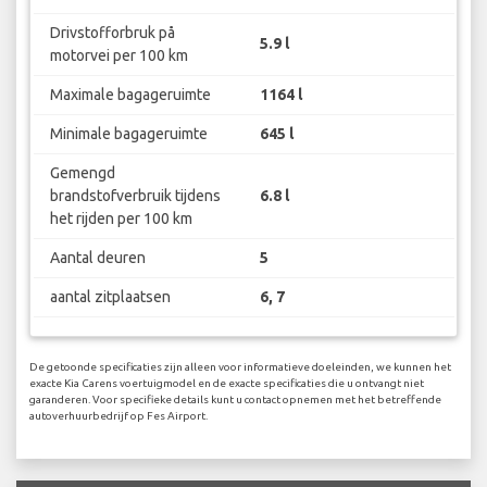
Drivstofforbruk på
5.9 l
motorvei per 100 km
Maximale bagageruimte
1164 l
Minimale bagageruimte
645 l
Gemengd
brandstofverbruik tijdens
6.8 l
het rijden per 100 km
Aantal deuren
5
aantal zitplaatsen
6, 7
De getoonde specificaties zijn alleen voor informatieve doeleinden, we kunnen het
exacte Kia Carens voertuigmodel en de exacte specificaties die u ontvangt niet
garanderen. Voor specifieke details kunt u contact opnemen met het betreffende
autoverhuurbedrijf op Fes Airport.