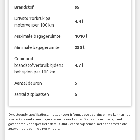
Brandstof
95
Drivstofforbruk på
4.4 l
motorvei per 100 km
Maximale bagageruimte
1010 l
Minimale bagageruimte
255 l
Gemengd
brandstofverbruik tijdens
4.7 l
het rijden per 100 km
Aantal deuren
5
aantal zitplaatsen
5
De getoonde specificaties zijn alleen voor informatieve doeleinden, we kunnen het
exacte Kia Picanto voertuigmodel en de exacte specificaties die u ontvangt niet
garanderen. Voor specifieke details kunt u contact opnemen met het betreffende
autoverhuurbedrijf op Fes Airport.