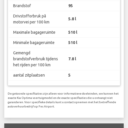
Brandstof
95
Drivstofforbruk på
5.8 l
motorvei per 100 km
Maximale bagageruimte
510 l
Minimale bagageruimte
510 l
Gemengd
brandstofverbruik tijdens
7.8 l
het rijden per 100 km
aantal zitplaatsen
5
De getoonde specificaties zijn alleen voor informatieve doeleinden, we kunnen het
exacte Kia Optima voertuigmodel en de exacte specificaties die u ontvangt niet
garanderen. Voor specifieke details kunt u contact opnemen met het betreffende
autoverhuurbedrijf op Fes Airport.