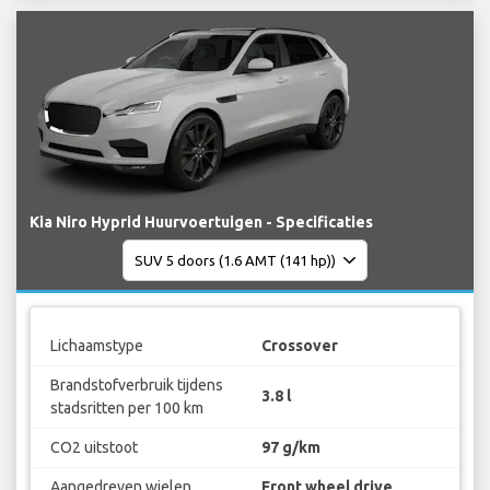
Kia Niro Hyprid Huurvoertuigen - Specificaties
Lichaamstype
Crossover
Brandstofverbruik tijdens
3.8 l
stadsritten per 100 km
CO2 uitstoot
97 g/km
Aangedreven wielen
Front wheel drive